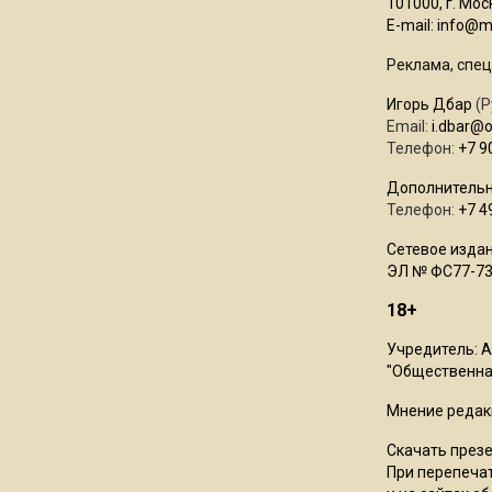
101000, г. Моск
E-mail:
info@mo
Реклама, спец
Игорь Дбар
(Р
Email:
i.dbar@
Телефон:
+7 9
Дополнительн
Телефон:
+7 4
Сетевое издан
ЭЛ № ФС77-73
18+
Учредитель: 
"Общественная
Мнение редак
Скачать през
При перепечат