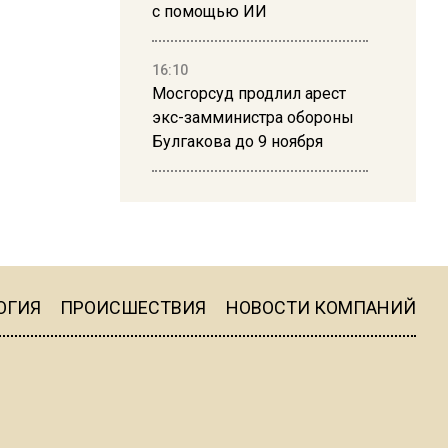
с помощью ИИ
16:10
Мосгорсуд продлил арест
экс-замминистра обороны
Булгакова до 9 ноября
13:50
Дима Билан ответил на
критику концерта в Москве
ОГИЯ
ПРОИСШЕСТВИЯ
НОВОСТИ КОМПАНИЙ
16:19
Москву и область накрыла
гроза с ливнем и ветром
16:58
В Москве 2 августа