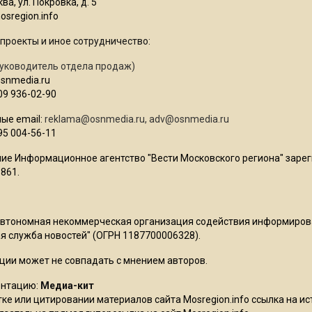
ва, ул. Покровка, д. 5
sregion.info
проекты и иное сотрудничество:
уководитель отдела продаж)
osnmedia.ru
09 936-02-90
ые email:
reklama@osnmedia.ru
,
adv@osnmedia.ru
95 004-56-11
ие Информационное агентство "Вести Московского региона" зарег
861.
Автономная некоммерческая организация содействия информиро
 служба новостей" (ОГРН 1187700006328).
ции может не совпадать с мнением авторов.
ентацию:
Медиа-кит
ке или цитировании материалов сайта Mosregion.info ссылка на и