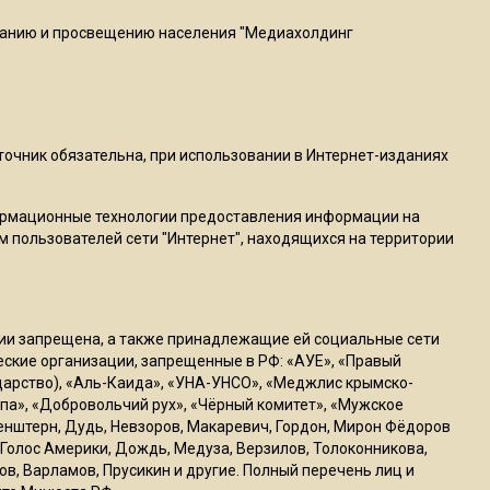
пиццы валяются на полу
ванию и просвещению населения "Медиахолдинг
16:53
Роман Терюшков назвал
причину банкротства
«Химок»
сточник обязательна, при использовании в Интернет-изданиях
13:27
ормационные технологии предоставления информации на
В Подмосковье прекратили
м пользователей сети "Интернет", находящихся на территории
гражданство 88 человек и
аннулировали 2600 ВНЖ
ссии запрещена, а также принадлежащие ей социальные сети
20:56
ческие организации, запрещенные в РФ: «АУЕ», «Правый
Сотрудники хлебозавода в
ударство), «Аль-Каида», «УНА-УНСО», «Меджлис крымско-
Балашихе массово
па», «Добровольчий рух», «Чёрный комитет», «Мужское
генштерн, Дудь, Невзоров, Макаревич, Гордон, Мирон Фёдоров
увольняются из-за жары в
Голос Америки, Дождь, Медуза, Верзилов, Толоконникова,
цехах
ов, Варламов, Прусикин и другие. Полный перечень лиц и