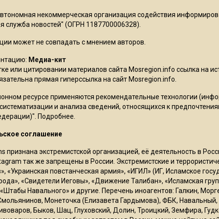
Автономная некоммерческая организация содействия информиро
 служба новостей" (ОГРН 1187700006328).
ции может не совпадать с мнением авторов.
ентацию:
Медиа-кит
ке или цитировании материалов сайта Mosregion.info ссылка на и
бязательна прямая гиперссылка на сайт Mosregion.info.
онном ресурсе применяются рекомендательные технологии (инф
 систематизации и анализа сведений, относящихся к предпочтения
едерации)".
Подробнее
.
ьское соглашение
ms признана экстремистской организацией, её деятельность в Ро
stagram так же запрещены в России. Экстремистские и террористи
в», «Украинская повстанческая армия», «ИГИЛ» (ИГ, Исламское гос
рода», «Свидетели Иеговы», «Движение Талибан», «Исламская груп
 «Штабы Навального» и другие. Перечень иноагентов: Галкин, Мор
Смольянинов, Монеточка (Елизавета Гардымова), ФБК, Навальный, 
ивоваров, Быков, Шац, Глуховский, Долин, Троицкий, Земфира, Гудк