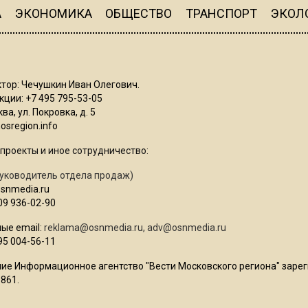
А
ЭКОНОМИКА
ОБЩЕСТВО
ТРАНСПОРТ
ЭКОЛ
тор: Чечушкин Иван Олегович.
ции: +7 495 795-53-05
ва, ул. Покровка, д. 5
sregion.info
проекты и иное сотрудничество:
уководитель отдела продаж)
osnmedia.ru
09 936-02-90
ые email:
reklama@osnmedia.ru
,
adv@osnmedia.ru
95 004-56-11
ие Информационное агентство "Вести Московского региона" зарег
861.