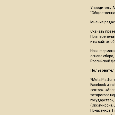
Учредитель: 
"Общественная
Мнение редак
Скачать през
При перепечат
и на сайтах о
На информаци
основе сбора,
Российской Ф
Пользовател
*Meta Platfor
Facebook и In
сектор», «Азо
татарского на
государство»,
(Оксимирон), 
Понасенков, П