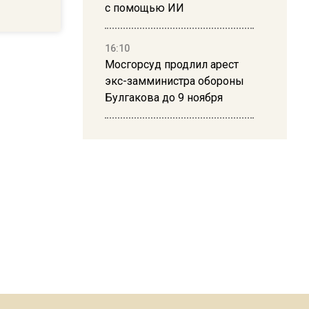
с помощью ИИ
16:10
Мосгорсуд продлил арест
экс-замминистра обороны
Булгакова до 9 ноября
13:50
Дима Билан ответил на
критику концерта в Москве
16:19
Москву и область накрыла
гроза с ливнем и ветром
16:58
В Москве 2 августа