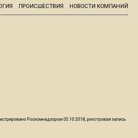
ограничат движение на
ОГИЯ
ПРОИСШЕСТВИЯ
НОВОСТИ КОМПАНИЙ
Ильинке из-за праздника
15:33
Россиянам объяснили,
можно ли пользоваться
Telegram после обвинений
против Дурова
22:24
На Москву обрушится до 17
литров дождя на
квадратный метр
13:50
истрировано Роскомнадзором 05.10.2018, реестровая запись
Опубликовано видео с
Коломенского хлебозавода: