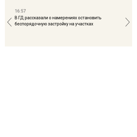
16:57
13:
В ГД рассказали о намерениях остановить
Соб
беспорядочную застройку на участках
пол