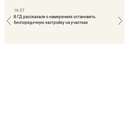
16:57
13:
В ГД рассказали о намерениях остановить
Соб
беспорядочную застройку на участках
пол