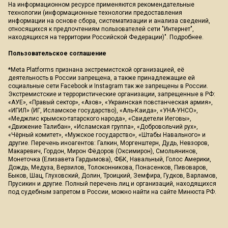
На информационном ресурсе применяются рекомендательные
технологии (информационные технологии предоставления
информации на основе сбора, систематизации и анализа сведений,
относящихся к предпочтениям пользователей сети "Интернет",
находящихся на территории Российской Федерации)".
Подробнее
.
Пользовательское соглашение
*Meta Platforms признана экстремистской организацией, её
деятельность в России запрещена, а также принадлежащие ей
социальные сети Facebook и Instagram так же запрещены в России.
Экстремистские и террористические организации, запрещенные в РФ:
«АУЕ», «Правый сектор», «Азов», «Украинская повстанческая армия»,
«ИГИЛ» (ИГ, Исламское государство), «Аль-Каида», «УНА-УНСО»,
«Меджлис крымско-татарского народа», «Свидетели Иеговы»,
«Движение Талибан», «Исламская группа», «Добровольчий рух»,
«Чёрный комитет», «Мужское государство», «Штабы Навального» и
другие. Перечень иноагентов: Галкин, Моргенштерн, Дудь, Невзоров,
Макаревич, Гордон, Мирон Фёдоров (Оксимирон), Смольянинов,
Монеточка (Елизавета Гардымова), ФБК, Навальный, Голос Америки,
Дождь, Медуза, Верзилов, Толоконникова, Понасенков, Пивоваров,
Быков, Шац, Глуховский, Долин, Троицкий, Земфира, Гудков, Варламов,
Прусикин и другие. Полный перечень лиц и организаций, находящихся
под судебным запретом в России, можно найти на сайте Минюста РФ.