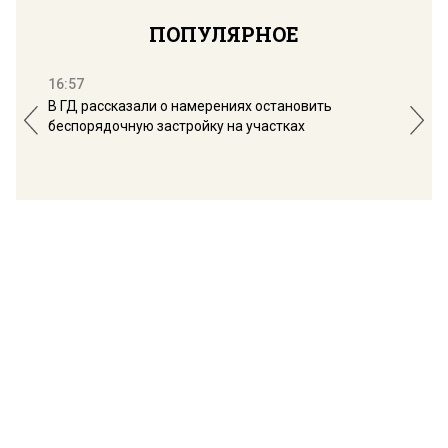
ПОПУЛЯРНОЕ
16:57
13:
В ГД рассказали о намерениях остановить
Соб
беспорядочную застройку на участках
пол