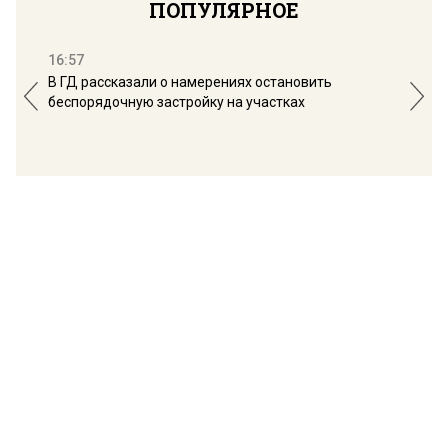
ПОПУЛЯРНОЕ
16:57
13:
В ГД рассказали о намерениях остановить
Соб
беспорядочную застройку на участках
пол