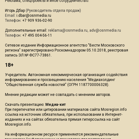
Реклама, спецпроекты и иное сотрудничество:
Игорь Дбар
(Руководитель отдела продаж)
Email:
i.dbar@osnmedia.ru
Телефон:
+7 909 936-02-90
Дополнительные email:
reklama@osnmedia.ru
,
adv@osnmedia.ru
Телефон:
+7 495 004-56-11
Сетевое издание Информационное агентство "Вести Московского
региона" зарегистрировано Роскомнадзором 05.10.2018, реестровая
запись ЭЛ № ФС77-73861.
18+
Учредитель: Автономная некоммерческая организация содействия
информированию и просвещению населения "Медиахолдинг
"Общественная служба новостей" (ОГРН 1187700006328).
Мнение редакции может не совпадать с мнением авторов.
Скачать презентацию:
Медиа-кит
При перепечатке или цитировании материалов сайта Mosregion.info
ссылка на источник обязательна, при использовании в Интернет-
изданиях и на сайтах обязательна прямая гиперссылка на сайт
Mosregion.info.
На информационном ресурсе применяются рекомендательные