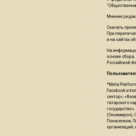
"Общественная
Мнение редак
Скачать през
При перепечат
и на сайтах о
На информаци
основе сбора,
Российской Ф
Пользовател
*Meta Platfor
Facebook и In
сектор», «Азо
татарского на
государство»,
(Оксимирон), 
Понасенков, П
организаций, 