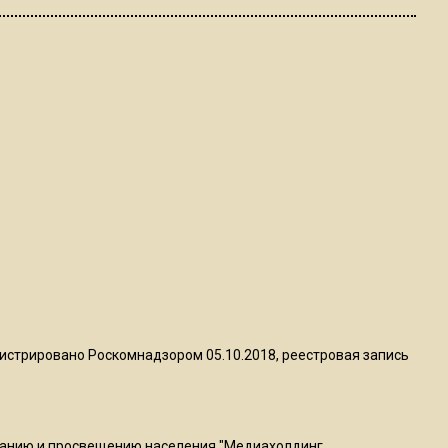
Telegram после обвинений
против Дурова
22:24
На Москву обрушится до 17
литров дождя на
квадратный метр
13:50
Опубликовано видео с
Коломенского хлебозавода:
пиццы валяются на полу
16:53
истрировано Роскомнадзором 05.10.2018, реестровая запись
Роман Терюшков назвал
причину банкротства
«Химок»
ванию и просвещению населения "Медиахолдинг