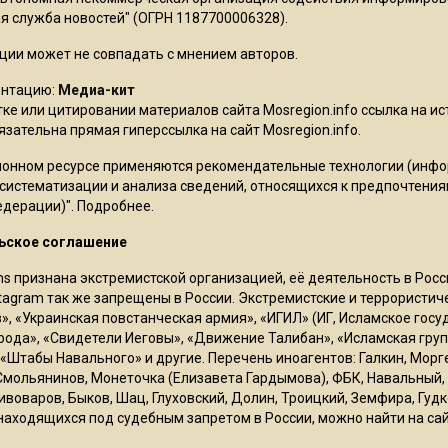
 служба новостей" (ОГРН 1187700006328).
ции может не совпадать с мнением авторов.
ентацию:
Медиа-кит
ке или цитировании материалов сайта Mosregion.info ссылка на и
бязательна прямая гиперссылка на сайт Mosregion.info.
онном ресурсе применяются рекомендательные технологии (инф
 систематизации и анализа сведений, относящихся к предпочтения
едерации)".
Подробнее
.
ьское соглашение
ms признана экстремистской организацией, её деятельность в Ро
stagram так же запрещены в России. Экстремистские и террористи
в», «Украинская повстанческая армия», «ИГИЛ» (ИГ, Исламское гос
рода», «Свидетели Иеговы», «Движение Талибан», «Исламская груп
 «Штабы Навального» и другие. Перечень иноагентов: Галкин, Мор
Смольянинов, Монеточка (Елизавета Гардымова), ФБК, Навальный, 
ивоваров, Быков, Шац, Глуховский, Долин, Троицкий, Земфира, Гудк
находящихся под судебным запретом в России, можно найти на са