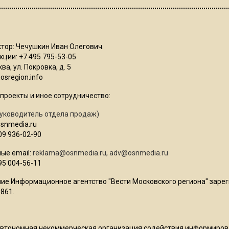
тор: Чечушкин Иван Олегович.
ции: +7 495 795-53-05
ва, ул. Покровка, д. 5
sregion.info
проекты и иное сотрудничество:
уководитель отдела продаж)
osnmedia.ru
09 936-02-90
ые email:
reklama@osnmedia.ru
,
adv@osnmedia.ru
95 004-56-11
ие Информационное агентство "Вести Московского региона" зарег
861.
Автономная некоммерческая организация содействия информиро