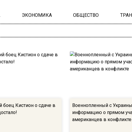
А
ЭКОНОМИКА
ОБЩЕСТВО
ТРА
й боец Кистион о сдаче в
Военнопленный с Украины
достало!
информацию о прямом уч
американцев в конфликте