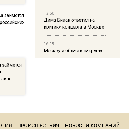
13:50
Дима Билан ответил на
критику концерта в Москве
16:19
Москву и область накрыла
гроза с ливнем и ветром
а займется
а
16:58
раине
В Москве 2 августа
ограничат движение на
Ильинке из-за праздника
15:33
Россиянам объяснили,
ОГИЯ
ПРОИСШЕСТВИЯ
НОВОСТИ КОМПАНИЙ
можно ли пользоваться