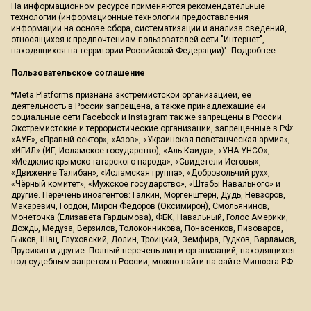
На информационном ресурсе применяются рекомендательные
технологии (информационные технологии предоставления
информации на основе сбора, систематизации и анализа сведений,
относящихся к предпочтениям пользователей сети "Интернет",
находящихся на территории Российской Федерации)".
Подробнее
.
Пользовательское соглашение
*Meta Platforms признана экстремистской организацией, её
деятельность в России запрещена, а также принадлежащие ей
социальные сети Facebook и Instagram так же запрещены в России.
Экстремистские и террористические организации, запрещенные в РФ:
«АУЕ», «Правый сектор», «Азов», «Украинская повстанческая армия»,
«ИГИЛ» (ИГ, Исламское государство), «Аль-Каида», «УНА-УНСО»,
«Меджлис крымско-татарского народа», «Свидетели Иеговы»,
«Движение Талибан», «Исламская группа», «Добровольчий рух»,
«Чёрный комитет», «Мужское государство», «Штабы Навального» и
другие. Перечень иноагентов: Галкин, Моргенштерн, Дудь, Невзоров,
Макаревич, Гордон, Мирон Фёдоров (Оксимирон), Смольянинов,
Монеточка (Елизавета Гардымова), ФБК, Навальный, Голос Америки,
Дождь, Медуза, Верзилов, Толоконникова, Понасенков, Пивоваров,
Быков, Шац, Глуховский, Долин, Троицкий, Земфира, Гудков, Варламов,
Прусикин и другие. Полный перечень лиц и организаций, находящихся
под судебным запретом в России, можно найти на сайте Минюста РФ.