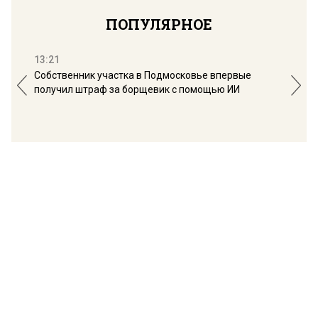
ПОПУЛЯРНОЕ
13:21
16:
Собственник участка в Подмосковье впервые
Мос
получил штраф за борщевик с помощью ИИ
обо