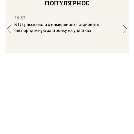
ПОПУЛЯРНОЕ
16:57
13:
В ГД рассказали о намерениях остановить
Соб
беспорядочную застройку на участках
пол