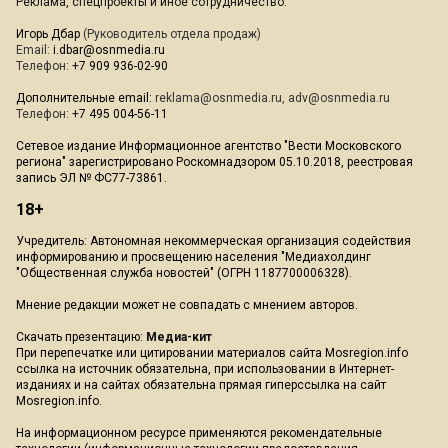
Реклама, спецпроекты и иное сотрудничество:
Игорь Дбар
(Руководитель отдела продаж)
Email:
i.dbar@osnmedia.ru
Телефон:
+7 909 936-02-90
Дополнительные email:
reklama@osnmedia.ru
,
adv@osnmedia.ru
Телефон:
+7 495 004-56-11
Сетевое издание Информационное агентство "Вести Московского
региона" зарегистрировано Роскомнадзором 05.10.2018, реестровая
запись ЭЛ № ФС77-73861.
18+
Учредитель: Автономная некоммерческая организация содействия
информированию и просвещению населения "Медиахолдинг
"Общественная служба новостей" (ОГРН 1187700006328).
Мнение редакции может не совпадать с мнением авторов.
Скачать презентацию:
Медиа-кит
При перепечатке или цитировании материалов сайта Mosregion.info
ссылка на источник обязательна, при использовании в Интернет-
изданиях и на сайтах обязательна прямая гиперссылка на сайт
Mosregion.info.
На информационном ресурсе применяются рекомендательные