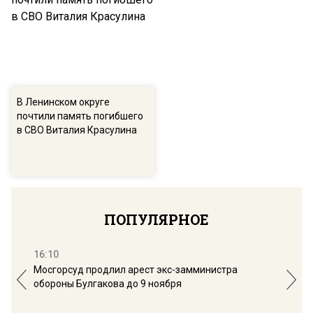
В Ленинском округе
почтили память погибшего
в СВО Виталия Красулина
ПОПУЛЯРНОЕ
16:10
13:
Мосгорсуд продлил арест экс-замминистра
Дим
обороны Булгакова до 9 ноября