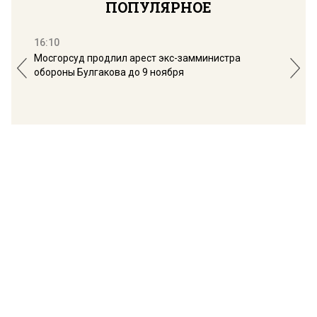
ПОПУЛЯРНОЕ
16:10
13:
Мосгорсуд продлил арест экс-замминистра
Дим
обороны Булгакова до 9 ноября