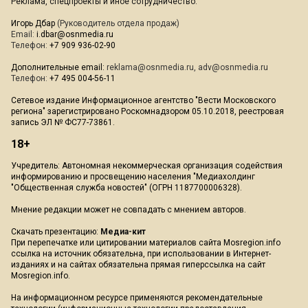
Реклама, спецпроекты и иное сотрудничество:
Игорь Дбар
(Руководитель отдела продаж)
Email:
i.dbar@osnmedia.ru
Телефон:
+7 909 936-02-90
Дополнительные email:
reklama@osnmedia.ru
,
adv@osnmedia.ru
Телефон:
+7 495 004-56-11
Сетевое издание Информационное агентство "Вести Московского
региона" зарегистрировано Роскомнадзором 05.10.2018, реестровая
запись ЭЛ № ФС77-73861.
18+
Учредитель: Автономная некоммерческая организация содействия
информированию и просвещению населения "Медиахолдинг
"Общественная служба новостей" (ОГРН 1187700006328).
Мнение редакции может не совпадать с мнением авторов.
Скачать презентацию:
Медиа-кит
При перепечатке или цитировании материалов сайта Mosregion.info
ссылка на источник обязательна, при использовании в Интернет-
изданиях и на сайтах обязательна прямая гиперссылка на сайт
Mosregion.info.
На информационном ресурсе применяются рекомендательные