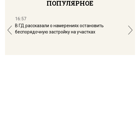
ПОПУЛЯРНОЕ
16:57
13:
В ГД рассказали о намерениях остановить
Соб
беспорядочную застройку на участках
пол