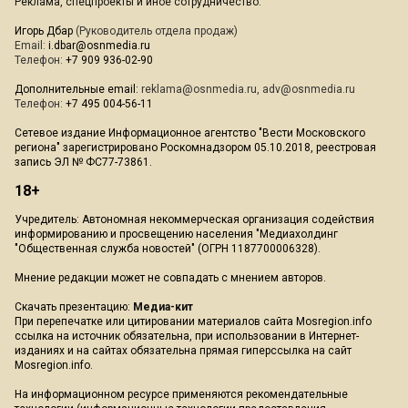
Реклама, спецпроекты и иное сотрудничество:
Игорь Дбар
(Руководитель отдела продаж)
Email:
i.dbar@osnmedia.ru
Телефон:
+7 909 936-02-90
Дополнительные email:
reklama@osnmedia.ru
,
adv@osnmedia.ru
Телефон:
+7 495 004-56-11
Сетевое издание Информационное агентство "Вести Московского
региона" зарегистрировано Роскомнадзором 05.10.2018, реестровая
запись ЭЛ № ФС77-73861.
18+
Учредитель: Автономная некоммерческая организация содействия
информированию и просвещению населения "Медиахолдинг
"Общественная служба новостей" (ОГРН 1187700006328).
Мнение редакции может не совпадать с мнением авторов.
Скачать презентацию:
Медиа-кит
При перепечатке или цитировании материалов сайта Mosregion.info
ссылка на источник обязательна, при использовании в Интернет-
изданиях и на сайтах обязательна прямая гиперссылка на сайт
Mosregion.info.
На информационном ресурсе применяются рекомендательные