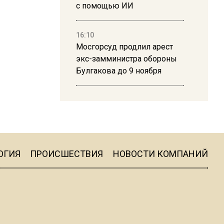
с помощью ИИ
16:10
Мосгорсуд продлил арест
экс-замминистра обороны
Булгакова до 9 ноября
13:50
Дима Билан ответил на
критику концерта в Москве
ОГИЯ
ПРОИСШЕСТВИЯ
НОВОСТИ КОМПАНИЙ
16:19
Москву и область накрыла
гроза с ливнем и ветром
16:58
В Москве 2 августа