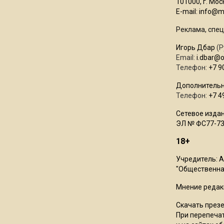
101000, г. Моск
E-mail:
info@mo
Реклама, спец
Игорь Дбар
(Р
Email:
i.dbar@
Телефон:
+7 9
Дополнительн
Телефон:
+7 4
Сетевое издан
ЭЛ № ФС77-73
18+
Учредитель: 
"Общественная
Мнение редак
Скачать през
При перепечат