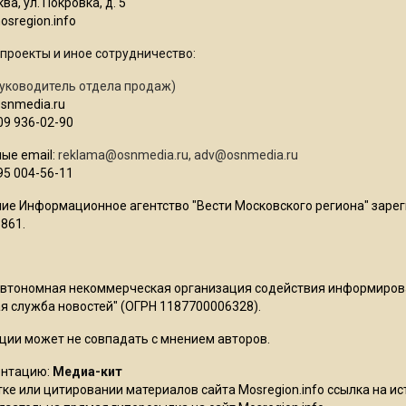
ва, ул. Покровка, д. 5
sregion.info
проекты и иное сотрудничество:
уководитель отдела продаж)
osnmedia.ru
09 936-02-90
ые email:
reklama@osnmedia.ru
,
adv@osnmedia.ru
95 004-56-11
ие Информационное агентство "Вести Московского региона" зарег
861.
Автономная некоммерческая организация содействия информиро
 служба новостей" (ОГРН 1187700006328).
ции может не совпадать с мнением авторов.
ентацию:
Медиа-кит
ке или цитировании материалов сайта Mosregion.info ссылка на и