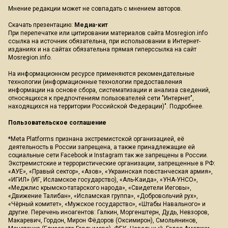
Мнение редакции может не совпадать с мнением авторов.
Скачать презентацию:
Медиа-кит
При перепечатке или цитировании материалов сайта Mosregion.info
ссылка на источник обязательна, при использовании в Интернет-
изданиях и на сайтах обязательна прямая гиперссылка на сайт
Mosregion.info.
На информационном ресурсе применяются рекомендательные
технологии (информационные технологии предоставления
информации на основе сбора, систематизации и анализа сведений,
относящихся к предпочтениям пользователей сети "Интернет",
находящихся на территории Российской Федерации)".
Подробнее
.
Пользовательское соглашение
*Meta Platforms признана экстремистской организацией, её
деятельность в России запрещена, а также принадлежащие ей
социальные сети Facebook и Instagram так же запрещены в России.
Экстремистские и террористические организации, запрещенные в РФ:
«АУЕ», «Правый сектор», «Азов», «Украинская повстанческая армия»,
«ИГИЛ» (ИГ, Исламское государство), «Аль-Каида», «УНА-УНСО»,
«Меджлис крымско-татарского народа», «Свидетели Иеговы»,
«Движение Талибан», «Исламская группа», «Добровольчий рух»,
«Чёрный комитет», «Мужское государство», «Штабы Навального» и
другие. Перечень иноагентов: Галкин, Моргенштерн, Дудь, Невзоров,
Макаревич, Гордон, Мирон Фёдоров (Оксимирон), Смольянинов,