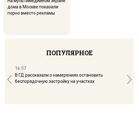
На мультимедийном экране
дома в Москве показали
порно вместо рекламы
ПОПУЛЯРНОЕ
16:57
13:
В ГД рассказали о намерениях остановить
Соб
беспорядочную застройку на участках
пол