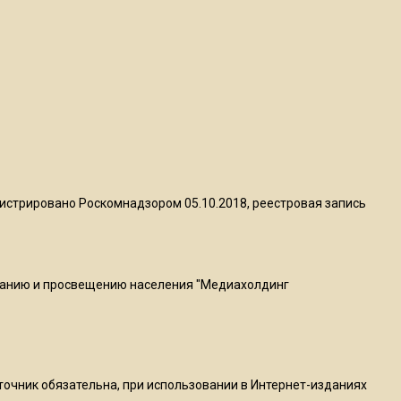
квадратный метр
13:50
Опубликовано видео с
Коломенского хлебозавода:
пиццы валяются на полу
16:53
Роман Терюшков назвал
истрировано Роскомнадзором 05.10.2018, реестровая запись
причину банкротства
«Химок»
ванию и просвещению населения "Медиахолдинг
13:27
В Подмосковье прекратили
гражданство 88 человек и
аннулировали 2600 ВНЖ
сточник обязательна, при использовании в Интернет-изданиях