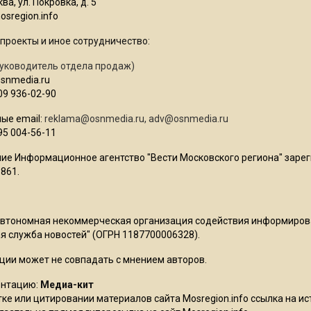
ва, ул. Покровка, д. 5
sregion.info
проекты и иное сотрудничество:
уководитель отдела продаж)
osnmedia.ru
09 936-02-90
ые email:
reklama@osnmedia.ru
,
adv@osnmedia.ru
95 004-56-11
ие Информационное агентство "Вести Московского региона" зарег
861.
Автономная некоммерческая организация содействия информиро
 служба новостей" (ОГРН 1187700006328).
ции может не совпадать с мнением авторов.
ентацию:
Медиа-кит
ке или цитировании материалов сайта Mosregion.info ссылка на и