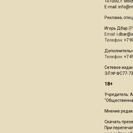
101000, г. Моск
E-mail:
info@mo
Реклама, спец
Игорь Дбар
(Р
Email:
i.dbar@
Телефон:
+7 9
Дополнительн
Телефон:
+7 4
Сетевое издан
ЭЛ № ФС77-73
18+
Учредитель: 
"Общественная
Мнение редак
Скачать през
При перепечат