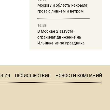
Москву и область накрыла
гроза с ливнем и ветром
16:58
В Москве 2 августа
ограничат движение на
Ильинке из-за праздника
15:33
Россиянам объяснили,
можно ли пользоваться
Telegram после обвинений
ОГИЯ
ПРОИСШЕСТВИЯ
НОВОСТИ КОМПАНИЙ
против Дурова
22:24
На Москву обрушится до 17
литров дождя на