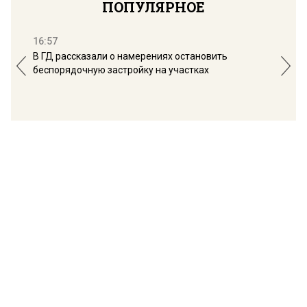
ПОПУЛЯРНОЕ
16:57
13:
В ГД рассказали о намерениях остановить
Соб
беспорядочную застройку на участках
пол