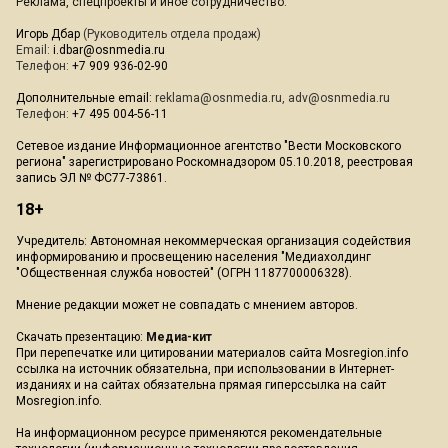
Реклама, спецпроекты и иное сотрудничество:
Игорь Дбар
(Руководитель отдела продаж)
Email:
i.dbar@osnmedia.ru
Телефон:
+7 909 936-02-90
Дополнительные email:
reklama@osnmedia.ru
,
adv@osnmedia.ru
Телефон:
+7 495 004-56-11
Сетевое издание Информационное агентство "Вести Московского
региона" зарегистрировано Роскомнадзором 05.10.2018, реестровая
запись ЭЛ № ФС77-73861.
18+
Учредитель: Автономная некоммерческая организация содействия
информированию и просвещению населения "Медиахолдинг
"Общественная служба новостей" (ОГРН 1187700006328).
Мнение редакции может не совпадать с мнением авторов.
Скачать презентацию:
Медиа-кит
При перепечатке или цитировании материалов сайта Mosregion.info
ссылка на источник обязательна, при использовании в Интернет-
изданиях и на сайтах обязательна прямая гиперссылка на сайт
Mosregion.info.
На информационном ресурсе применяются рекомендательные