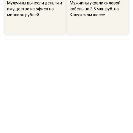
Мужчины вынесли деньги и
Мужчины украли силовой
имущество из офиса на
кабель на 3,5 млн руб. на
миллион рублей
Калужском шоссе
ПОПУЛЯРНОЕ
16:57
13:
В ГД рассказали о намерениях остановить
Соб
беспорядочную застройку на участках
пол