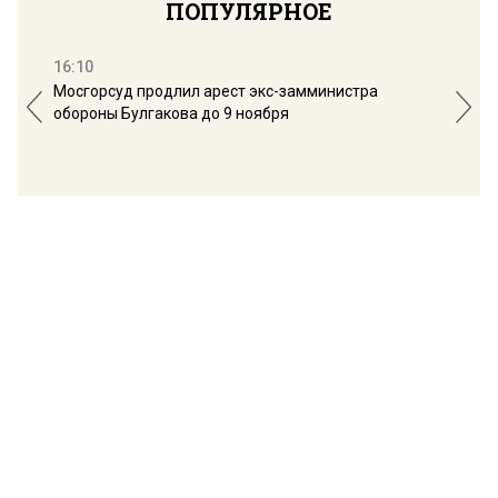
ПОПУЛЯРНОЕ
16:10
13:
Мосгорсуд продлил арест экс-замминистра
Дим
обороны Булгакова до 9 ноября