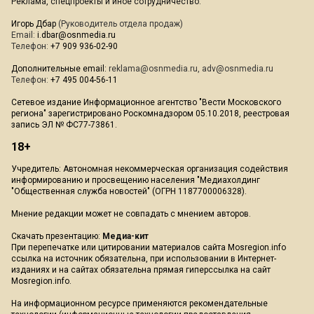
Реклама, спецпроекты и иное сотрудничество:
Игорь Дбар
(Руководитель отдела продаж)
Email:
i.dbar@osnmedia.ru
Телефон:
+7 909 936-02-90
Дополнительные email:
reklama@osnmedia.ru
,
adv@osnmedia.ru
Телефон:
+7 495 004-56-11
Сетевое издание Информационное агентство "Вести Московского
региона" зарегистрировано Роскомнадзором 05.10.2018, реестровая
запись ЭЛ № ФС77-73861.
18+
Учредитель: Автономная некоммерческая организация содействия
информированию и просвещению населения "Медиахолдинг
"Общественная служба новостей" (ОГРН 1187700006328).
Мнение редакции может не совпадать с мнением авторов.
Скачать презентацию:
Медиа-кит
При перепечатке или цитировании материалов сайта Mosregion.info
ссылка на источник обязательна, при использовании в Интернет-
изданиях и на сайтах обязательна прямая гиперссылка на сайт
Mosregion.info.
На информационном ресурсе применяются рекомендательные