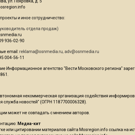
ва, ул. Покровка, д. 5
sregion.info
проекты и иное сотрудничество:
уководитель отдела продаж)
osnmedia.ru
09 936-02-90
ые email:
reklama@osnmedia.ru
,
adv@osnmedia.ru
95 004-56-11
ие Информационное агентство "Вести Московского региона" зарег
861.
Автономная некоммерческая организация содействия информиро
 служба новостей" (ОГРН 1187700006328).
ции может не совпадать с мнением авторов.
ентацию:
Медиа-кит
ке или цитировании материалов сайта Mosregion.info ссылка на и