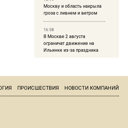
Москву и область накрыла
гроза с ливнем и ветром
16:58
В Москве 2 августа
ограничат движение на
Ильинке из-за праздника
15:33
Россиянам объяснили,
можно ли пользоваться
Telegram после обвинений
ОГИЯ
ПРОИСШЕСТВИЯ
НОВОСТИ КОМПАНИЙ
против Дурова
22:24
На Москву обрушится до 17
литров дождя на