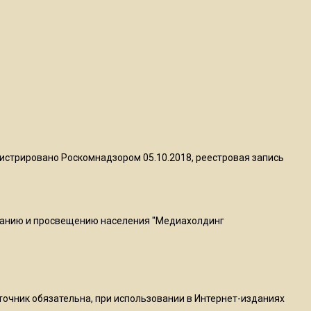
квадратный метр
13:50
Опубликовано видео с
Коломенского хлебозавода:
пиццы валяются на полу
16:53
Роман Терюшков назвал
истрировано Роскомнадзором 05.10.2018, реестровая запись
причину банкротства
«Химок»
ванию и просвещению населения "Медиахолдинг
13:27
В Подмосковье прекратили
гражданство 88 человек и
аннулировали 2600 ВНЖ
сточник обязательна, при использовании в Интернет-изданиях