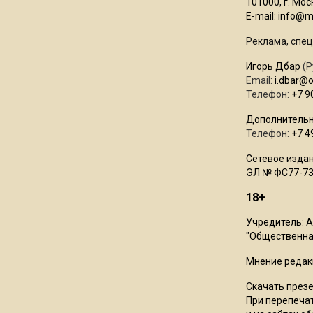
101000, г. Моск
E-mail:
info@mo
Реклама, спец
Игорь Дбар
(Р
Email:
i.dbar@
Телефон:
+7 9
Дополнительн
Телефон:
+7 4
Сетевое издан
ЭЛ № ФС77-73
18+
Учредитель: 
"Общественная
Мнение редак
Скачать през
При перепечат