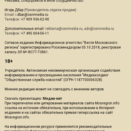
Реклама, спецпроекты и иное сотрудничество:
Игорь Дбар
(Руководитель отдела продаж)
Email:
i.dbar@osnmedia.ru
Телефон:
+7 909 936-02-90
Дополнительные email:
reklama@osnmedia.ru
,
adv@osnmedia.ru
Телефон:
+7 495 004-56-11
Сетевое издание Информационное агентство "Вести Московского
региона" зарегистрировано Роскомнадзором 05.10.2018, реестровая
запись ЭЛ № ФС77-73861.
18+
Учредитель: Автономная некоммерческая организация содействия
информированию и просвещению населения "Медиахолдинг
"Общественная служба новостей" (ОГРН 1187700006328).
Мнение редакции может не совпадать с мнением авторов.
Скачать презентацию:
Медиа-кит
При перепечатке или цитировании материалов сайта Mosregion.info
ссылка на источник обязательна, при использовании в Интернет-
изданиях и на сайтах обязательна прямая гиперссылка на сайт
Mosregion.info.
На информационном ресурсе применяются рекомендательные