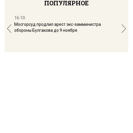
ПОПУЛЯРНОЕ
16:10
13:
Мосгорсуд продлил арест экс-замминистра
Дим
обороны Булгакова до 9 ноября