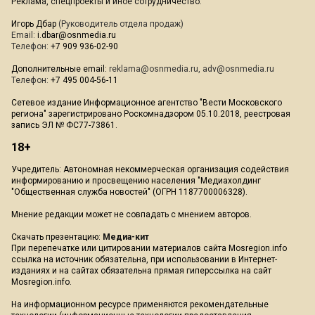
Реклама, спецпроекты и иное сотрудничество:
Игорь Дбар
(Руководитель отдела продаж)
Email:
i.dbar@osnmedia.ru
Телефон:
+7 909 936-02-90
Дополнительные email:
reklama@osnmedia.ru
,
adv@osnmedia.ru
Телефон:
+7 495 004-56-11
Сетевое издание Информационное агентство "Вести Московского
региона" зарегистрировано Роскомнадзором 05.10.2018, реестровая
запись ЭЛ № ФС77-73861.
18+
Учредитель: Автономная некоммерческая организация содействия
информированию и просвещению населения "Медиахолдинг
"Общественная служба новостей" (ОГРН 1187700006328).
Мнение редакции может не совпадать с мнением авторов.
Скачать презентацию:
Медиа-кит
При перепечатке или цитировании материалов сайта Mosregion.info
ссылка на источник обязательна, при использовании в Интернет-
изданиях и на сайтах обязательна прямая гиперссылка на сайт
Mosregion.info.
На информационном ресурсе применяются рекомендательные