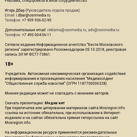
Реклама, спецпроекты и иное сотрудничество:
Игорь Дбар
(Руководитель отдела продаж)
Email:
i.dbar@osnmedia.ru
Телефон:
+7 909 936-02-90
Дополнительные email:
reklama@osnmedia.ru
,
adv@osnmedia.ru
Телефон:
+7 495 004-56-11
Сетевое издание Информационное агентство "Вести Московского
региона" зарегистрировано Роскомнадзором 05.10.2018, реестровая
запись ЭЛ № ФС77-73861.
18+
Учредитель: Автономная некоммерческая организация содействия
информированию и просвещению населения "Медиахолдинг
"Общественная служба новостей" (ОГРН 1187700006328).
Мнение редакции может не совпадать с мнением авторов.
Скачать презентацию:
Медиа-кит
При перепечатке или цитировании материалов сайта Mosregion.info
ссылка на источник обязательна, при использовании в Интернет-
изданиях и на сайтах обязательна прямая гиперссылка на сайт
Mosregion.info.
На информационном ресурсе применяются рекомендательные