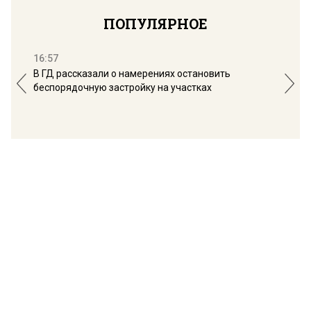
ПОПУЛЯРНОЕ
16:57
13:
В ГД рассказали о намерениях остановить
Соб
беспорядочную застройку на участках
пол