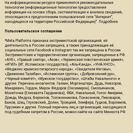
На информационном ресурсе применяются рекомендательные
технологии (информационные технологии предоставления
информации на основе сбора, систематизации и анализа сведений,
относящихся к предпочтениям пользователей сети "Интернет",
находящихся на территории Российской Федерации)".
Подробнее
.
Пользовательское соглашение
*Meta Platforms признана экстремистской организацией, её
деятельность в России запрещена, а также принадлежащие ей
социальные сети Facebook и Instagram так же запрещены в России.
Экстремистские и террористические организации, запрещенные в РФ:
«АУЕ», «Правый сектор», «Азов», «Украинская повстанческая армия»,
«ИГИЛ» (ИГ, Исламское государство), «Аль-Каида», «УНА-УНСО»,
«Меджлис крымско-татарского народа», «Свидетели Иеговы»,
«Движение Талибан», «Исламская группа», «Добровольчий рух»,
«Чёрный комитет», «Мужское государство», «Штабы Навального» и
другие. Перечень иноагентов: Галкин, Моргенштерн, Дудь, Невзоров,
Макаревич, Гордон, Мирон Фёдоров (Оксимирон), Смольянинов,
Монеточка (Елизавета Гардымова), ФБК, Навальный, Голос Америки,
Дождь, Медуза, Верзилов, Толоконникова, Понасенков, Пивоваров,
Быков, Шац, Глуховский, Долин, Троицкий, Земфира, Гудков, Варламов,
Прусикин и другие. Полный перечень лиц и организаций, находящихся
под судебным запретом в России, можно найти на сайте Минюста РФ.