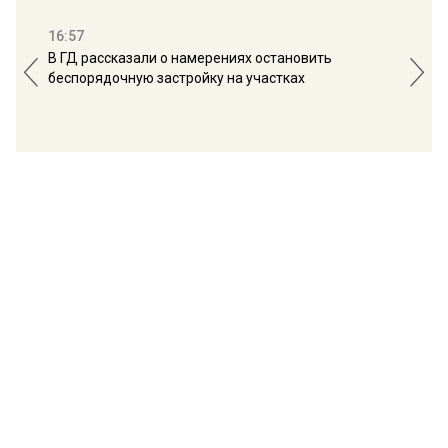
16:57
13:
В ГД рассказали о намерениях остановить
Соб
беспорядочную застройку на участках
пол