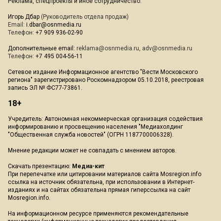
Реклама, спецпроекты и иное сотрудничество:
Игорь Дбар
(Руководитель отдела продаж)
Email:
i.dbar@osnmedia.ru
Телефон:
+7 909 936-02-90
Дополнительные email:
reklama@osnmedia.ru
,
adv@osnmedia.ru
Телефон:
+7 495 004-56-11
Сетевое издание Информационное агентство "Вести Московского
региона" зарегистрировано Роскомнадзором 05.10.2018, реестровая
запись ЭЛ № ФС77-73861.
18+
Учредитель: Автономная некоммерческая организация содействия
информированию и просвещению населения "Медиахолдинг
"Общественная служба новостей" (ОГРН 1187700006328).
Мнение редакции может не совпадать с мнением авторов.
Скачать презентацию:
Медиа-кит
При перепечатке или цитировании материалов сайта Mosregion.info
ссылка на источник обязательна, при использовании в Интернет-
изданиях и на сайтах обязательна прямая гиперссылка на сайт
Mosregion.info.
На информационном ресурсе применяются рекомендательные