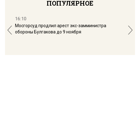
ПОПУЛЯРНОЕ
16:10
13:
Мосгорсуд продлил арест экс-замминистра
Дим
обороны Булгакова до 9 ноября