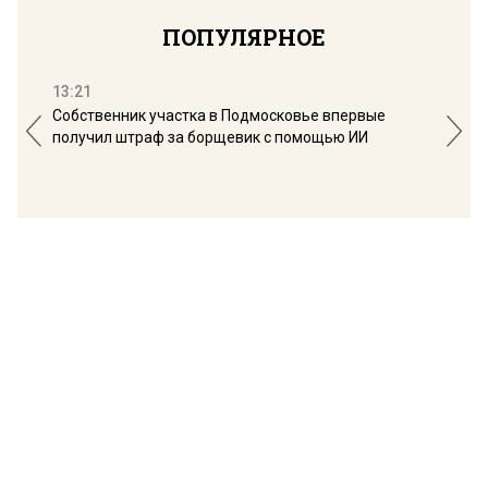
ПОПУЛЯРНОЕ
13:21
16:
Собственник участка в Подмосковье впервые
Мос
получил штраф за борщевик с помощью ИИ
обо