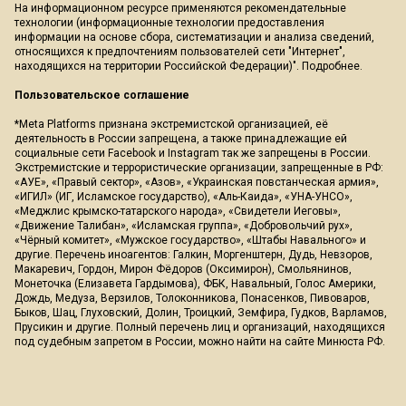
На информационном ресурсе применяются рекомендательные
технологии (информационные технологии предоставления
информации на основе сбора, систематизации и анализа сведений,
относящихся к предпочтениям пользователей сети "Интернет",
находящихся на территории Российской Федерации)".
Подробнее
.
Пользовательское соглашение
*Meta Platforms признана экстремистской организацией, её
деятельность в России запрещена, а также принадлежащие ей
социальные сети Facebook и Instagram так же запрещены в России.
Экстремистские и террористические организации, запрещенные в РФ:
«АУЕ», «Правый сектор», «Азов», «Украинская повстанческая армия»,
«ИГИЛ» (ИГ, Исламское государство), «Аль-Каида», «УНА-УНСО»,
«Меджлис крымско-татарского народа», «Свидетели Иеговы»,
«Движение Талибан», «Исламская группа», «Добровольчий рух»,
«Чёрный комитет», «Мужское государство», «Штабы Навального» и
другие. Перечень иноагентов: Галкин, Моргенштерн, Дудь, Невзоров,
Макаревич, Гордон, Мирон Фёдоров (Оксимирон), Смольянинов,
Монеточка (Елизавета Гардымова), ФБК, Навальный, Голос Америки,
Дождь, Медуза, Верзилов, Толоконникова, Понасенков, Пивоваров,
Быков, Шац, Глуховский, Долин, Троицкий, Земфира, Гудков, Варламов,
Прусикин и другие. Полный перечень лиц и организаций, находящихся
под судебным запретом в России, можно найти на сайте Минюста РФ.