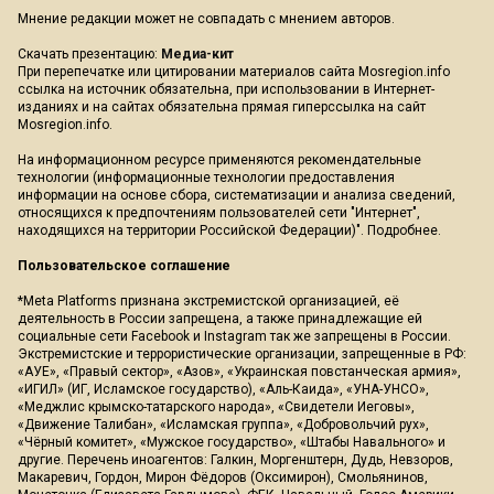
Мнение редакции может не совпадать с мнением авторов.
Скачать презентацию:
Медиа-кит
При перепечатке или цитировании материалов сайта Mosregion.info
ссылка на источник обязательна, при использовании в Интернет-
изданиях и на сайтах обязательна прямая гиперссылка на сайт
Mosregion.info.
На информационном ресурсе применяются рекомендательные
технологии (информационные технологии предоставления
информации на основе сбора, систематизации и анализа сведений,
относящихся к предпочтениям пользователей сети "Интернет",
находящихся на территории Российской Федерации)".
Подробнее
.
Пользовательское соглашение
*Meta Platforms признана экстремистской организацией, её
деятельность в России запрещена, а также принадлежащие ей
социальные сети Facebook и Instagram так же запрещены в России.
Экстремистские и террористические организации, запрещенные в РФ:
«АУЕ», «Правый сектор», «Азов», «Украинская повстанческая армия»,
«ИГИЛ» (ИГ, Исламское государство), «Аль-Каида», «УНА-УНСО»,
«Меджлис крымско-татарского народа», «Свидетели Иеговы»,
«Движение Талибан», «Исламская группа», «Добровольчий рух»,
«Чёрный комитет», «Мужское государство», «Штабы Навального» и
другие. Перечень иноагентов: Галкин, Моргенштерн, Дудь, Невзоров,
Макаревич, Гордон, Мирон Фёдоров (Оксимирон), Смольянинов,