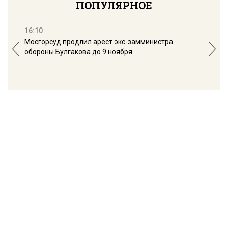
ПОПУЛЯРНОЕ
16:10
13:
Мосгорсуд продлил арест экс-замминистра
Дим
обороны Булгакова до 9 ноября