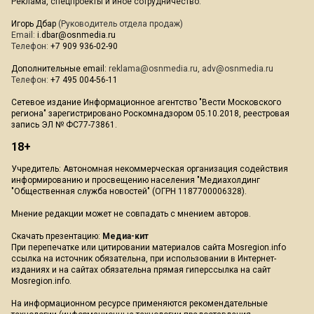
Реклама, спецпроекты и иное сотрудничество:
Игорь Дбар
(Руководитель отдела продаж)
Email:
i.dbar@osnmedia.ru
Телефон:
+7 909 936-02-90
Дополнительные email:
reklama@osnmedia.ru
,
adv@osnmedia.ru
Телефон:
+7 495 004-56-11
Сетевое издание Информационное агентство "Вести Московского
региона" зарегистрировано Роскомнадзором 05.10.2018, реестровая
запись ЭЛ № ФС77-73861.
18+
Учредитель: Автономная некоммерческая организация содействия
информированию и просвещению населения "Медиахолдинг
"Общественная служба новостей" (ОГРН 1187700006328).
Мнение редакции может не совпадать с мнением авторов.
Скачать презентацию:
Медиа-кит
При перепечатке или цитировании материалов сайта Mosregion.info
ссылка на источник обязательна, при использовании в Интернет-
изданиях и на сайтах обязательна прямая гиперссылка на сайт
Mosregion.info.
На информационном ресурсе применяются рекомендательные