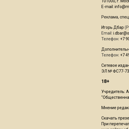
101000, г. Моск
E-mail:
info@mo
Реклама, спец
Игорь Дбар
(Р
Email:
i.dbar@
Телефон:
+7 9
Дополнительн
Телефон:
+7 4
Сетевое издан
ЭЛ № ФС77-73
18+
Учредитель: 
"Общественная
Мнение редак
Скачать през
При перепечат