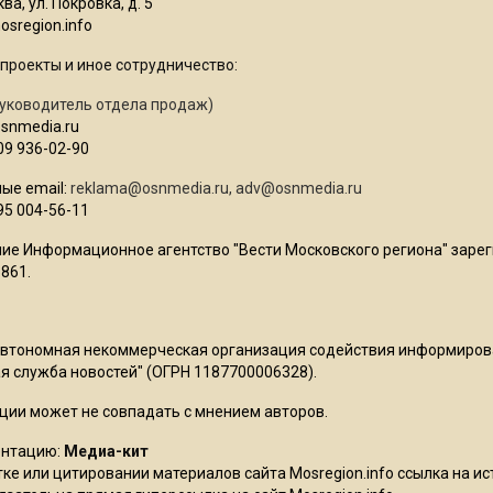
ва, ул. Покровка, д. 5
sregion.info
проекты и иное сотрудничество:
уководитель отдела продаж)
osnmedia.ru
09 936-02-90
ые email:
reklama@osnmedia.ru
,
adv@osnmedia.ru
95 004-56-11
ие Информационное агентство "Вести Московского региона" зарег
861.
Автономная некоммерческая организация содействия информиро
 служба новостей" (ОГРН 1187700006328).
ции может не совпадать с мнением авторов.
ентацию:
Медиа-кит
ке или цитировании материалов сайта Mosregion.info ссылка на и