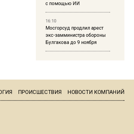
с помощью ИИ
16:10
Мосгорсуд продлил арест
экс-замминистра обороны
Булгакова до 9 ноября
13:50
Дима Билан ответил на
критику концерта в Москве
ОГИЯ
ПРОИСШЕСТВИЯ
НОВОСТИ КОМПАНИЙ
16:19
Москву и область накрыла
гроза с ливнем и ветром
16:58
В Москве 2 августа