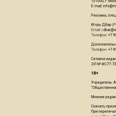
101000, г. Моск
E-mail:
info@mo
Реклама, спец
Игорь Дбар
(Р
Email:
i.dbar@
Телефон:
+7 9
Дополнительн
Телефон:
+7 4
Сетевое издан
ЭЛ № ФС77-73
18+
Учредитель: 
"Общественная
Мнение редак
Скачать през
При перепечат