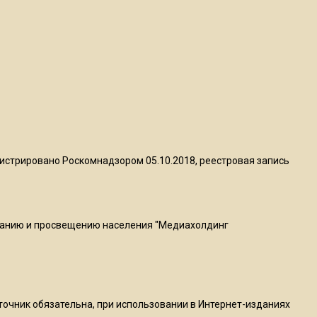
пиццы валяются на полу
16:53
Роман Терюшков назвал
причину банкротства
«Химок»
13:27
В Подмосковье прекратили
истрировано Роскомнадзором 05.10.2018, реестровая запись
гражданство 88 человек и
аннулировали 2600 ВНЖ
ванию и просвещению населения "Медиахолдинг
20:56
Сотрудники хлебозавода в
Балашихе массово
увольняются из-за жары в
цехах
сточник обязательна, при использовании в Интернет-изданиях