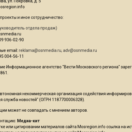
ва, ул. Покровка, д. 5
sregion.info
проекты и иное сотрудничество:
уководитель отдела продаж)
osnmedia.ru
09 936-02-90
ые email:
reklama@osnmedia.ru
,
adv@osnmedia.ru
95 004-56-11
ие Информационное агентство "Вести Московского региона" зарег
861.
Автономная некоммерческая организация содействия информиро
 служба новостей" (ОГРН 1187700006328).
ции может не совпадать с мнением авторов.
ентацию:
Медиа-кит
ке или цитировании материалов сайта Mosregion.info ссылка на и