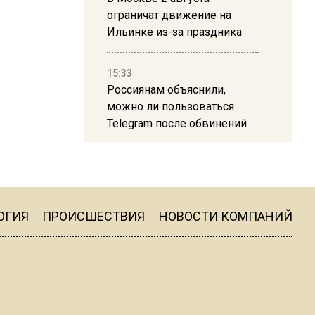
ограничат движение на
Ильинке из-за праздника
15:33
Россиянам объяснили,
можно ли пользоваться
Telegram после обвинений
против Дурова
22:24
На Москву обрушится до 17
литров дождя на
ОГИЯ
ПРОИСШЕСТВИЯ
НОВОСТИ КОМПАНИЙ
квадратный метр
13:50
Опубликовано видео с
Коломенского хлебозавода: