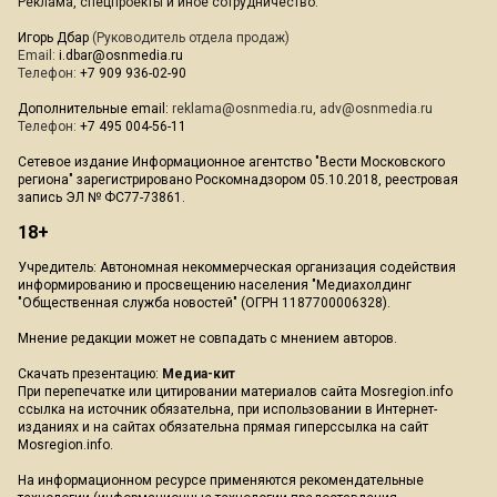
Реклама, спецпроекты и иное сотрудничество:
Игорь Дбар
(Руководитель отдела продаж)
Email:
i.dbar@osnmedia.ru
Телефон:
+7 909 936-02-90
Дополнительные email:
reklama@osnmedia.ru
,
adv@osnmedia.ru
Телефон:
+7 495 004-56-11
Сетевое издание Информационное агентство "Вести Московского
региона" зарегистрировано Роскомнадзором 05.10.2018, реестровая
запись ЭЛ № ФС77-73861.
18+
Учредитель: Автономная некоммерческая организация содействия
информированию и просвещению населения "Медиахолдинг
"Общественная служба новостей" (ОГРН 1187700006328).
Мнение редакции может не совпадать с мнением авторов.
Скачать презентацию:
Медиа-кит
При перепечатке или цитировании материалов сайта Mosregion.info
ссылка на источник обязательна, при использовании в Интернет-
изданиях и на сайтах обязательна прямая гиперссылка на сайт
Mosregion.info.
На информационном ресурсе применяются рекомендательные