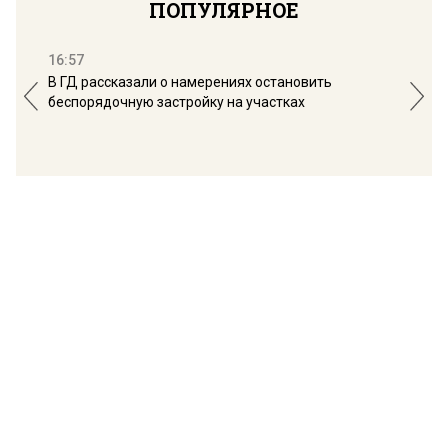
ПОПУЛЯРНОЕ
16:57
13:
В ГД рассказали о намерениях остановить
Соб
беспорядочную застройку на участках
пол