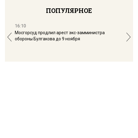
ПОПУЛЯРНОЕ
16:10
13:
Мосгорсуд продлил арест экс-замминистра
Дим
обороны Булгакова до 9 ноября