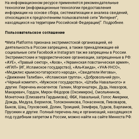
На информационном ресурсе применяются рекомендательные
технологии (информационные технологии предоставления
информации на основе сбора, систематизации и анализа сведений,
относящихся к предпочтениям пользователей сети "Интернет",
находящихся на территории Российской Федерации)".
Подробнее
.
Пользовательское соглашение
*Meta Platforms признана экстремистской организацией, её
деятельность в России запрещена, а также принадлежащие ей
социальные сети Facebook и Instagram так же запрещены в России.
Экстремистские и террористические организации, запрещенные в РФ:
«АУЕ», «Правый сектор», «Азов», «Украинская повстанческая армия»,
«ИГИЛ» (ИГ, Исламское государство), «Аль-Каида», «УНА-УНСО»,
«Меджлис крымско-татарского народа», «Свидетели Иеговы»,
«Движение Талибан», «Исламская группа», «Добровольчий рух»,
«Чёрный комитет», «Мужское государство», «Штабы Навального» и
другие. Перечень иноагентов: Галкин, Моргенштерн, Дудь, Невзоров,
Макаревич, Гордон, Мирон Фёдоров (Оксимирон), Смольянинов,
Монеточка (Елизавета Гардымова), ФБК, Навальный, Голос Америки,
Дождь, Медуза, Верзилов, Толоконникова, Понасенков, Пивоваров,
Быков, Шац, Глуховский, Долин, Троицкий, Земфира, Гудков, Варламов,
Прусикин и другие. Полный перечень лиц и организаций, находящихся
под судебным запретом в России, можно найти на сайте Минюста РФ.