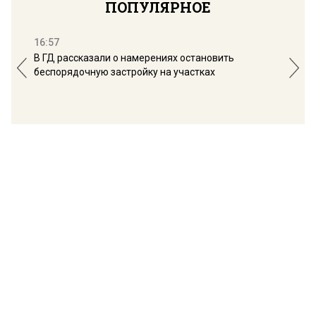
ПОПУЛЯРНОЕ
16:57
13:
В ГД рассказали о намерениях остановить
Соб
беспорядочную застройку на участках
пол