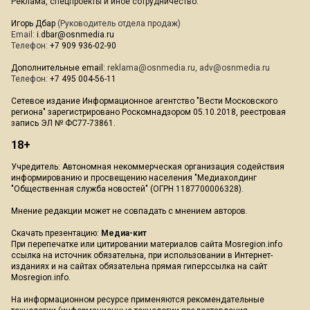
Реклама, спецпроекты и иное сотрудничество:
Игорь Дбар
(Руководитель отдела продаж)
Email:
i.dbar@osnmedia.ru
Телефон:
+7 909 936-02-90
Дополнительные email:
reklama@osnmedia.ru
,
adv@osnmedia.ru
Телефон:
+7 495 004-56-11
Сетевое издание Информационное агентство "Вести Московского
региона" зарегистрировано Роскомнадзором 05.10.2018, реестровая
запись ЭЛ № ФС77-73861.
18+
Учредитель: Автономная некоммерческая организация содействия
информированию и просвещению населения "Медиахолдинг
"Общественная служба новостей" (ОГРН 1187700006328).
Мнение редакции может не совпадать с мнением авторов.
Скачать презентацию:
Медиа-кит
При перепечатке или цитировании материалов сайта Mosregion.info
ссылка на источник обязательна, при использовании в Интернет-
изданиях и на сайтах обязательна прямая гиперссылка на сайт
Mosregion.info.
На информационном ресурсе применяются рекомендательные