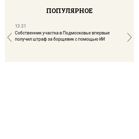
ПОПУЛЯРНОЕ
13:21
16:
Собственник участка в Подмосковье впервые
Мос
получил штраф за борщевик с помощью ИИ
обо