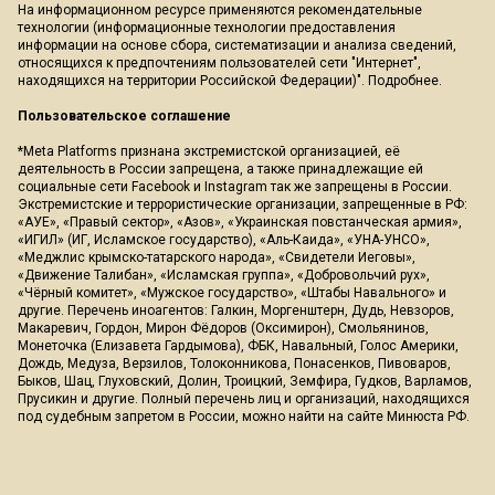
На информационном ресурсе применяются рекомендательные
технологии (информационные технологии предоставления
информации на основе сбора, систематизации и анализа сведений,
относящихся к предпочтениям пользователей сети "Интернет",
находящихся на территории Российской Федерации)".
Подробнее
.
Пользовательское соглашение
*Meta Platforms признана экстремистской организацией, её
деятельность в России запрещена, а также принадлежащие ей
социальные сети Facebook и Instagram так же запрещены в России.
Экстремистские и террористические организации, запрещенные в РФ:
«АУЕ», «Правый сектор», «Азов», «Украинская повстанческая армия»,
«ИГИЛ» (ИГ, Исламское государство), «Аль-Каида», «УНА-УНСО»,
«Меджлис крымско-татарского народа», «Свидетели Иеговы»,
«Движение Талибан», «Исламская группа», «Добровольчий рух»,
«Чёрный комитет», «Мужское государство», «Штабы Навального» и
другие. Перечень иноагентов: Галкин, Моргенштерн, Дудь, Невзоров,
Макаревич, Гордон, Мирон Фёдоров (Оксимирон), Смольянинов,
Монеточка (Елизавета Гардымова), ФБК, Навальный, Голос Америки,
Дождь, Медуза, Верзилов, Толоконникова, Понасенков, Пивоваров,
Быков, Шац, Глуховский, Долин, Троицкий, Земфира, Гудков, Варламов,
Прусикин и другие. Полный перечень лиц и организаций, находящихся
под судебным запретом в России, можно найти на сайте Минюста РФ.