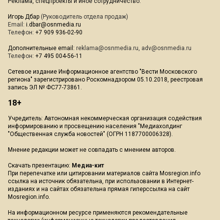
Реклама, спецпроекты и иное сотрудничество:
Игорь Дбар
(Руководитель отдела продаж)
Email:
i.dbar@osnmedia.ru
Телефон:
+7 909 936-02-90
Дополнительные email:
reklama@osnmedia.ru
,
adv@osnmedia.ru
Телефон:
+7 495 004-56-11
Сетевое издание Информационное агентство "Вести Московского
региона" зарегистрировано Роскомнадзором 05.10.2018, реестровая
запись ЭЛ № ФС77-73861.
18+
Учредитель: Автономная некоммерческая организация содействия
информированию и просвещению населения "Медиахолдинг
"Общественная служба новостей" (ОГРН 1187700006328).
Мнение редакции может не совпадать с мнением авторов.
Скачать презентацию:
Медиа-кит
При перепечатке или цитировании материалов сайта Mosregion.info
ссылка на источник обязательна, при использовании в Интернет-
изданиях и на сайтах обязательна прямая гиперссылка на сайт
Mosregion.info.
На информационном ресурсе применяются рекомендательные