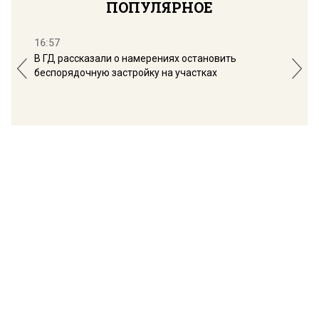
ПОПУЛЯРНОЕ
16:57
13:
В ГД рассказали о намерениях остановить
Соб
беспорядочную застройку на участках
пол