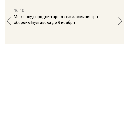
16:10
13:
Мосгорсуд продлил арест экс-замминистра
Дим
обороны Булгакова до 9 ноября