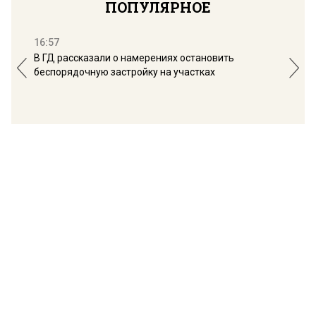
ПОПУЛЯРНОЕ
16:57
13:
В ГД рассказали о намерениях остановить
Соб
беспорядочную застройку на участках
пол