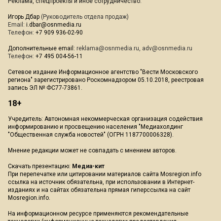
Реклама, спецпроекты и иное сотрудничество:
Игорь Дбар
(Руководитель отдела продаж)
Email:
i.dbar@osnmedia.ru
Телефон:
+7 909 936-02-90
Дополнительные email:
reklama@osnmedia.ru
,
adv@osnmedia.ru
Телефон:
+7 495 004-56-11
Сетевое издание Информационное агентство "Вести Московского
региона" зарегистрировано Роскомнадзором 05.10.2018, реестровая
запись ЭЛ № ФС77-73861.
18+
Учредитель: Автономная некоммерческая организация содействия
информированию и просвещению населения "Медиахолдинг
"Общественная служба новостей" (ОГРН 1187700006328).
Мнение редакции может не совпадать с мнением авторов.
Скачать презентацию:
Медиа-кит
При перепечатке или цитировании материалов сайта Mosregion.info
ссылка на источник обязательна, при использовании в Интернет-
изданиях и на сайтах обязательна прямая гиперссылка на сайт
Mosregion.info.
На информационном ресурсе применяются рекомендательные