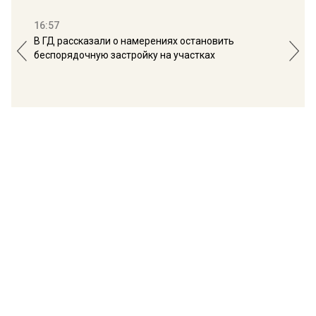
16:57
13:
В ГД рассказали о намерениях остановить
Соб
беспорядочную застройку на участках
пол