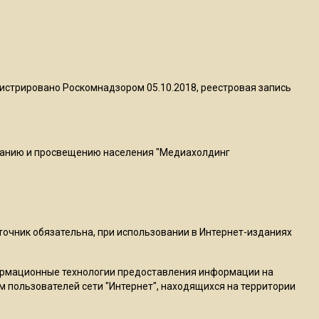
МЧС предупредило об
опасности купания при
перепаде температуры в 10
градусов
истрировано Роскомнадзором 05.10.2018, реестровая запись
16:13
В Подмосковье с 3 августа
повысят тарифы на платные
парковки
ванию и просвещению населения "Медиахолдинг
14:34
Из-за ливня и грозы в
Москве могут отменить
сточник обязательна, при использовании в Интернет-изданиях
рейсы
ормационные технологии предоставления информации на
14:48
м пользователей сети "Интернет", находящихся на территории
В ОП предложили ввести
допвыплату для россиян