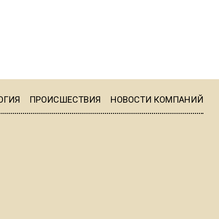
20:56
Сотрудники хлебозавода в
Балашихе массово
увольняются из-за жары в
цехах
22:07
Резкое похолодание с
ОГИЯ
ПРОИСШЕСТВИЯ
НОВОСТИ КОМПАНИЙ
грозами придет в
Подмосковье 21 июля
18:05
Юрист Машаров объяснил,
как МРОТ влияет на
будущие пенсии
17:12