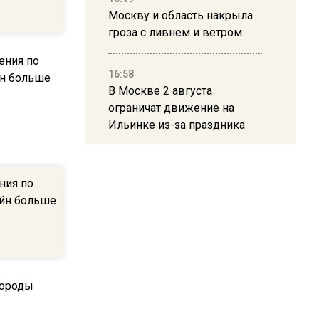
Москву и область накрыла
гроза с ливнем и ветром
16:58
В Москве 2 августа
ограничат движение на
Ильинке из-за праздника
15:33
ния по
Россиянам объяснили,
айн больше
можно ли пользоваться
Telegram после обвинений
против Дурова
22:24
На Москву обрушится до 17
литров дождя на