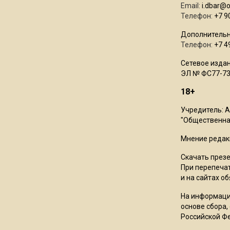
Email:
i.dbar@
Телефон:
+7 9
Дополнительн
Телефон:
+7 4
Сетевое издан
ЭЛ № ФС77-73
18+
Учредитель: 
"Общественная
Мнение редак
Скачать през
При перепечат
и на сайтах о
На информаци
основе сбора,
Российской Ф