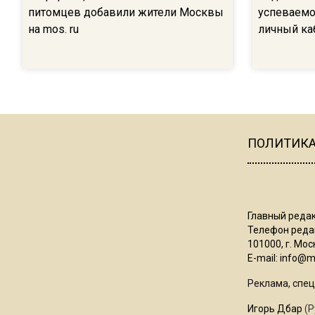
питомцев добавили жители Москвы
успеваемо
на mos. ru
личный каб
ПОЛИТИК
Главный редак
Телефон редак
101000, г. Моск
E-mail:
info@mo
Реклама, спец
Игорь Дбар
(Р