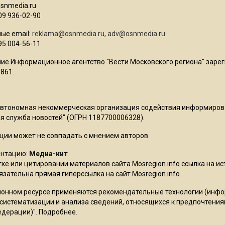
osnmedia.ru
09 936-02-90
ые email:
reklama@osnmedia.ru
,
adv@osnmedia.ru
95 004-56-11
ие Информационное агентство "Вести Московского региона" зарег
861.
Автономная некоммерческая организация содействия информиро
 служба новостей" (ОГРН 1187700006328).
ции может не совпадать с мнением авторов.
ентацию:
Медиа-кит
ке или цитировании материалов сайта Mosregion.info ссылка на и
бязательна прямая гиперссылка на сайт Mosregion.info.
онном ресурсе применяются рекомендательные технологии (инф
 систематизации и анализа сведений, относящихся к предпочтения
едерации)".
Подробнее
.