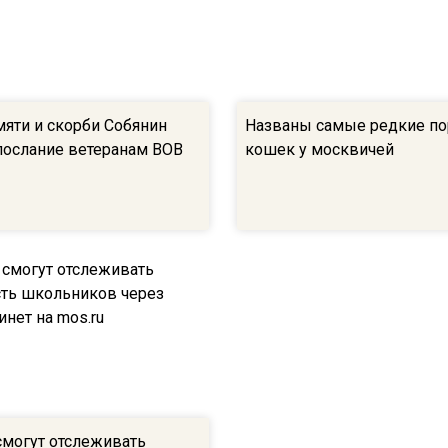
мяти и скорби Собянин
Названы самые редкие п
послание ветеранам ВОВ
кошек у москвичей
смогут отслеживать