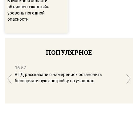
В Москве и области
объявлен «желтый»
уровень погодной
опасности
ПОПУЛЯРНОЕ
16:57
13:
В ГД рассказали о намерениях остановить
Соб
беспорядочную застройку на участках
пол