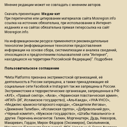
Мнение редакции может не совпадать с мнением авторов.
Скачать презентацию:
Медиа-кит
При перепечатке или цитировании материалов сайта Mosregion.info
ссылка на источник обязательна, при использовании в Интернет-
изданиях и на сайтах обязательна прямая гиперссылка на сайт
Mosregion.info.
На информационном ресурсе применяются рекомендательные
технологии (информационные технологии предоставления
информации на основе сбора, систематизации и анализа сведений,
относящихся к предпочтениям пользователей сети "Интернет",
находящихся на территории Российской Федерации)".
Подробнее
.
Пользовательское соглашение
*Meta Platforms признана экстремистской организацией, её
деятельность в России запрещена, а также принадлежащие ей
социальные сети Facebook и Instagram так же запрещены в России.
Экстремистские и террористические организации, запрещенные в РФ:
«АУЕ», «Правый сектор», «Азов», «Украинская повстанческая армия»,
«ИГИЛ» (ИГ, Исламское государство), «Аль-Каида», «УНА-УНСО»,
«Меджлис крымско-татарского народа», «Свидетели Иеговы»,
«Движение Талибан», «Исламская группа», «Добровольчий рух»,
«Чёрный комитет», «Мужское государство», «Штабы Навального» и
другие. Перечень иноагентов: Галкин, Моргенштерн, Дудь, Невзоров,
Макаревич, Гордон, Мирон Фёдоров (Оксимирон), Смольянинов,