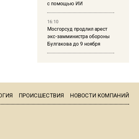
с помощью ИИ
16:10
Мосгорсуд продлил арест
экс-замминистра обороны
Булгакова до 9 ноября
13:50
Дима Билан ответил на
критику концерта в Москве
ОГИЯ
ПРОИСШЕСТВИЯ
НОВОСТИ КОМПАНИЙ
16:19
Москву и область накрыла
гроза с ливнем и ветром
16:58
В Москве 2 августа