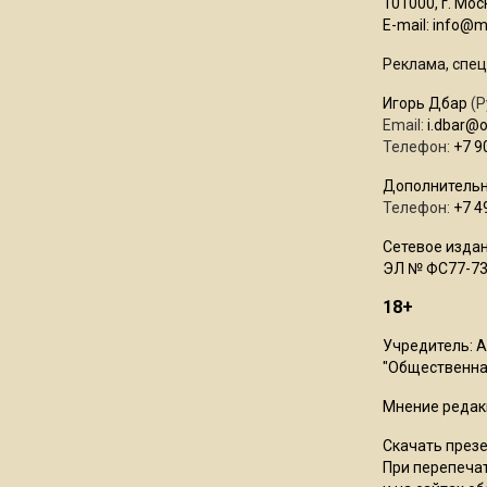
101000, г. Моск
E-mail:
info@mo
Реклама, спец
Игорь Дбар
(Р
Email:
i.dbar@
Телефон:
+7 9
Дополнительн
Телефон:
+7 4
Сетевое издан
ЭЛ № ФС77-73
18+
Учредитель: 
"Общественная
Мнение редак
Скачать през
При перепечат