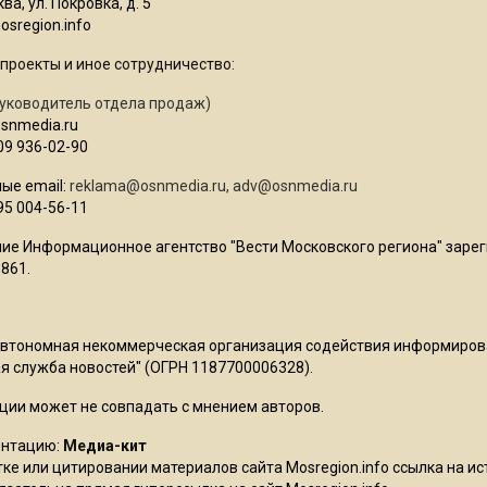
ва, ул. Покровка, д. 5
sregion.info
проекты и иное сотрудничество:
уководитель отдела продаж)
osnmedia.ru
09 936-02-90
ые email:
reklama@osnmedia.ru
,
adv@osnmedia.ru
95 004-56-11
ие Информационное агентство "Вести Московского региона" зарег
861.
Автономная некоммерческая организация содействия информиро
 служба новостей" (ОГРН 1187700006328).
ции может не совпадать с мнением авторов.
ентацию:
Медиа-кит
ке или цитировании материалов сайта Mosregion.info ссылка на и