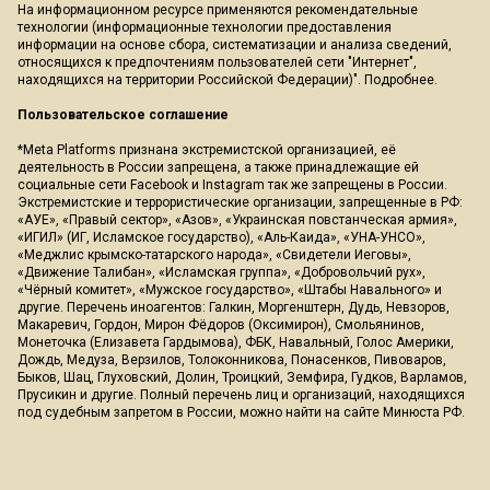
На информационном ресурсе применяются рекомендательные
технологии (информационные технологии предоставления
информации на основе сбора, систематизации и анализа сведений,
относящихся к предпочтениям пользователей сети "Интернет",
находящихся на территории Российской Федерации)".
Подробнее
.
Пользовательское соглашение
*Meta Platforms признана экстремистской организацией, её
деятельность в России запрещена, а также принадлежащие ей
социальные сети Facebook и Instagram так же запрещены в России.
Экстремистские и террористические организации, запрещенные в РФ:
«АУЕ», «Правый сектор», «Азов», «Украинская повстанческая армия»,
«ИГИЛ» (ИГ, Исламское государство), «Аль-Каида», «УНА-УНСО»,
«Меджлис крымско-татарского народа», «Свидетели Иеговы»,
«Движение Талибан», «Исламская группа», «Добровольчий рух»,
«Чёрный комитет», «Мужское государство», «Штабы Навального» и
другие. Перечень иноагентов: Галкин, Моргенштерн, Дудь, Невзоров,
Макаревич, Гордон, Мирон Фёдоров (Оксимирон), Смольянинов,
Монеточка (Елизавета Гардымова), ФБК, Навальный, Голос Америки,
Дождь, Медуза, Верзилов, Толоконникова, Понасенков, Пивоваров,
Быков, Шац, Глуховский, Долин, Троицкий, Земфира, Гудков, Варламов,
Прусикин и другие. Полный перечень лиц и организаций, находящихся
под судебным запретом в России, можно найти на сайте Минюста РФ.