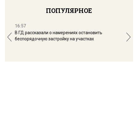
ПОПУЛЯРНОЕ
16:57
13:
В ГД рассказали о намерениях остановить
Соб
беспорядочную застройку на участках
пол