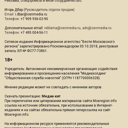
Реклама, спецпроекты и иное сотрудничество:
Игорь Дбар
(Руководитель отдела продаж)
Email:
i.dbar@osnmedia.ru
Телефон:
+7 909 936-02-90
Дополнительные email:
reklama@osnmedia.ru
,
adv@osnmedia.ru
Телефон:
+7 495 004-56-11
Сетевое издание Информационное агентство "Вести Московского
региона" зарегистрировано Роскомнадзором 05.10.2018, реестровая
запись ЭЛ № ФС77-73861.
18+
Учредитель: Автономная некоммерческая организация содействия
информированию и просвещению населения "Медиахолдинг
"Общественная служба новостей" (ОГРН 1187700006328).
Мнение редакции может не совпадать с мнением авторов.
Скачать презентацию:
Медиа-кит
При перепечатке или цитировании материалов сайта Mosregion.info
ссылка на источник обязательна, при использовании в Интернет-
изданиях и на сайтах обязательна прямая гиперссылка на сайт
Mosregion.info.
На информационном ресурсе применяются рекомендательные