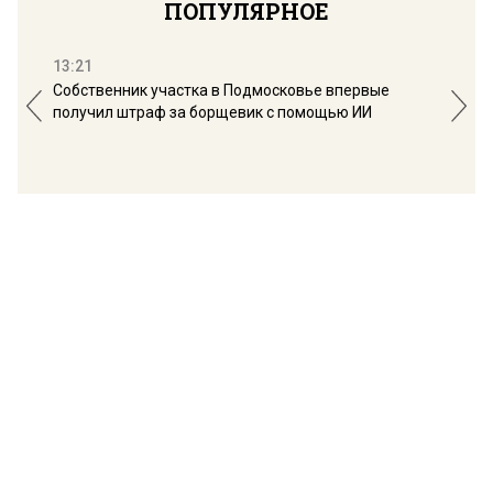
ПОПУЛЯРНОЕ
13:21
16:
Собственник участка в Подмосковье впервые
Мос
получил штраф за борщевик с помощью ИИ
обо