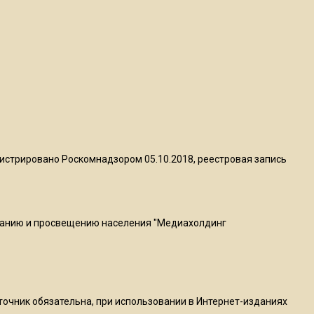
пиццы валяются на полу
16:53
Роман Терюшков назвал
причину банкротства
«Химок»
13:27
В Подмосковье прекратили
истрировано Роскомнадзором 05.10.2018, реестровая запись
гражданство 88 человек и
аннулировали 2600 ВНЖ
ванию и просвещению населения "Медиахолдинг
20:56
Сотрудники хлебозавода в
Балашихе массово
увольняются из-за жары в
цехах
сточник обязательна, при использовании в Интернет-изданиях