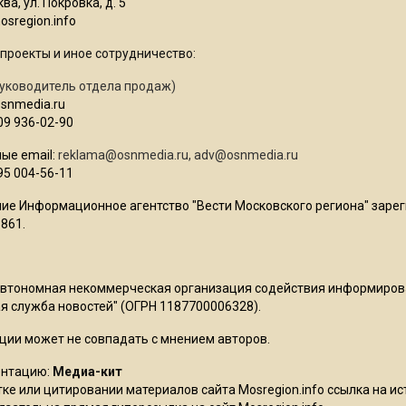
ва, ул. Покровка, д. 5
sregion.info
проекты и иное сотрудничество:
уководитель отдела продаж)
osnmedia.ru
09 936-02-90
ые email:
reklama@osnmedia.ru
,
adv@osnmedia.ru
95 004-56-11
ие Информационное агентство "Вести Московского региона" зарег
861.
Автономная некоммерческая организация содействия информиро
 служба новостей" (ОГРН 1187700006328).
ции может не совпадать с мнением авторов.
ентацию:
Медиа-кит
ке или цитировании материалов сайта Mosregion.info ссылка на и