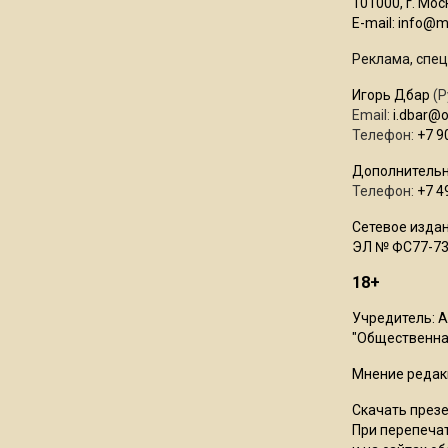
101000, г. Моск
E-mail:
info@mo
Реклама, спец
Игорь Дбар
(Р
Email:
i.dbar@
Телефон:
+7 9
Дополнительн
Телефон:
+7 4
Сетевое издан
ЭЛ № ФС77-73
18+
Учредитель: 
"Общественная
Мнение редак
Скачать през
При перепечат