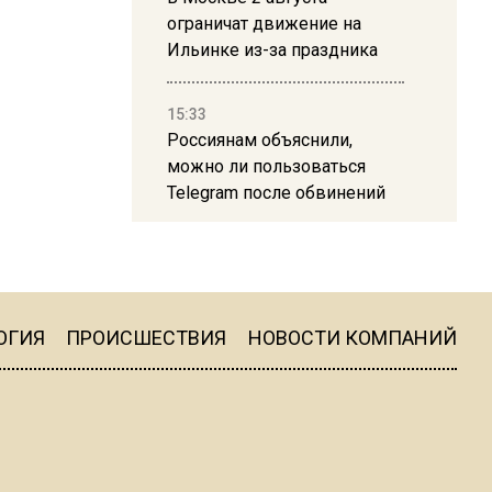
ограничат движение на
Ильинке из-за праздника
15:33
Россиянам объяснили,
можно ли пользоваться
Telegram после обвинений
против Дурова
22:24
На Москву обрушится до 17
литров дождя на
ОГИЯ
ПРОИСШЕСТВИЯ
НОВОСТИ КОМПАНИЙ
квадратный метр
13:50
Опубликовано видео с
Коломенского хлебозавода: