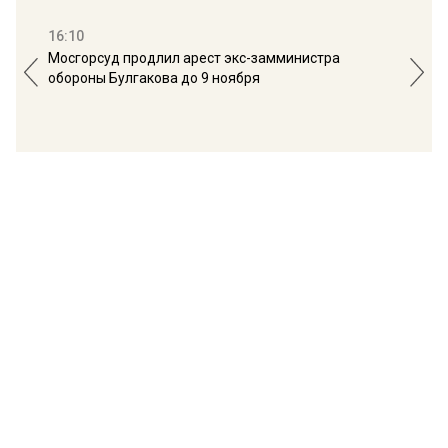
16:10
13:
Мосгорсуд продлил арест экс-замминистра
Дим
обороны Булгакова до 9 ноября