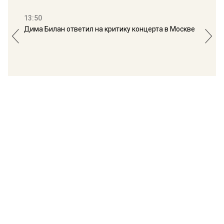
13:50
16:
Дима Билан ответил на критику концерта в Москве
Мос