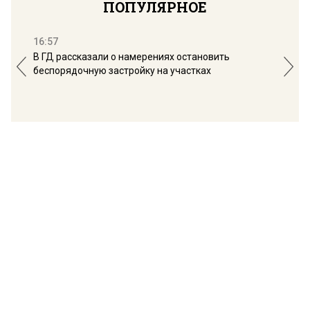
ПОПУЛЯРНОЕ
16:57
13:
В ГД рассказали о намерениях остановить
Соб
беспорядочную застройку на участках
пол