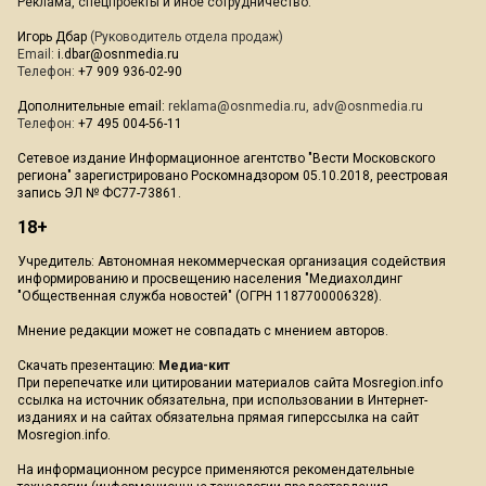
Реклама, спецпроекты и иное сотрудничество:
Игорь Дбар
(Руководитель отдела продаж)
Email:
i.dbar@osnmedia.ru
Телефон:
+7 909 936-02-90
Дополнительные email:
reklama@osnmedia.ru
,
adv@osnmedia.ru
Телефон:
+7 495 004-56-11
Сетевое издание Информационное агентство "Вести Московского
региона" зарегистрировано Роскомнадзором 05.10.2018, реестровая
запись ЭЛ № ФС77-73861.
18+
Учредитель: Автономная некоммерческая организация содействия
информированию и просвещению населения "Медиахолдинг
"Общественная служба новостей" (ОГРН 1187700006328).
Мнение редакции может не совпадать с мнением авторов.
Скачать презентацию:
Медиа-кит
При перепечатке или цитировании материалов сайта Mosregion.info
ссылка на источник обязательна, при использовании в Интернет-
изданиях и на сайтах обязательна прямая гиперссылка на сайт
Mosregion.info.
На информационном ресурсе применяются рекомендательные