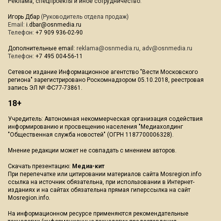
Реклама, спецпроекты и иное сотрудничество:
Игорь Дбар
(Руководитель отдела продаж)
Email:
i.dbar@osnmedia.ru
Телефон:
+7 909 936-02-90
Дополнительные email:
reklama@osnmedia.ru
,
adv@osnmedia.ru
Телефон:
+7 495 004-56-11
Сетевое издание Информационное агентство "Вести Московского
региона" зарегистрировано Роскомнадзором 05.10.2018, реестровая
запись ЭЛ № ФС77-73861.
18+
Учредитель: Автономная некоммерческая организация содействия
информированию и просвещению населения "Медиахолдинг
"Общественная служба новостей" (ОГРН 1187700006328).
Мнение редакции может не совпадать с мнением авторов.
Скачать презентацию:
Медиа-кит
При перепечатке или цитировании материалов сайта Mosregion.info
ссылка на источник обязательна, при использовании в Интернет-
изданиях и на сайтах обязательна прямая гиперссылка на сайт
Mosregion.info.
На информационном ресурсе применяются рекомендательные