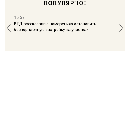
ПОПУЛЯРНОЕ
16:57
13:
В ГД рассказали о намерениях остановить
Соб
беспорядочную застройку на участках
пол