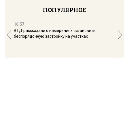
ПОПУЛЯРНОЕ
16:57
13:
В ГД рассказали о намерениях остановить
Соб
беспорядочную застройку на участках
пол