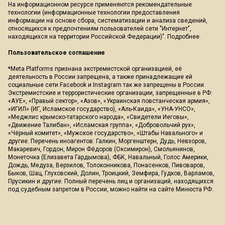
На информационном ресурсе применяются рекомендательные
технологии (информационные технологии предоставления
информации на основе сбора, систематизации и анализа сведений,
относящихся к предпочтениям пользователей сети "Интернет",
находящихся на территории Российской Федерации)".
Подробнее
.
Пользовательское соглашение
*Meta Platforms признана экстремистской организацией, её
деятельность в России запрещена, а также принадлежащие ей
социальные сети Facebook и Instagram так же запрещены в России.
Экстремистские и террористические организации, запрещенные в РФ:
«АУЕ», «Правый сектор», «Азов», «Украинская повстанческая армия»,
«ИГИЛ» (ИГ, Исламское государство), «Аль-Каида», «УНА-УНСО»,
«Меджлис крымско-татарского народа», «Свидетели Иеговы»,
«Движение Талибан», «Исламская группа», «Добровольчий рух»,
«Чёрный комитет», «Мужское государство», «Штабы Навального» и
другие. Перечень иноагентов: Галкин, Моргенштерн, Дудь, Невзоров,
Макаревич, Гордон, Мирон Фёдоров (Оксимирон), Смольянинов,
Монеточка (Елизавета Гардымова), ФБК, Навальный, Голос Америки,
Дождь, Медуза, Верзилов, Толоконникова, Понасенков, Пивоваров,
Быков, Шац, Глуховский, Долин, Троицкий, Земфира, Гудков, Варламов,
Прусикин и другие. Полный перечень лиц и организаций, находящихся
под судебным запретом в России, можно найти на сайте Минюста РФ.