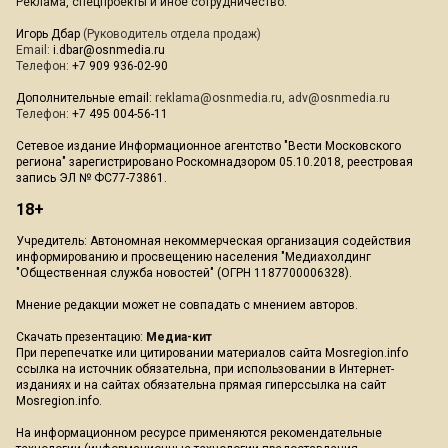
Реклама, спецпроекты и иное сотрудничество:
Игорь Дбар
(Руководитель отдела продаж)
Email:
i.dbar@osnmedia.ru
Телефон:
+7 909 936-02-90
Дополнительные email:
reklama@osnmedia.ru
,
adv@osnmedia.ru
Телефон:
+7 495 004-56-11
Сетевое издание Информационное агентство "Вести Московского
региона" зарегистрировано Роскомнадзором 05.10.2018, реестровая
запись ЭЛ № ФС77-73861.
18+
Учредитель: Автономная некоммерческая организация содействия
информированию и просвещению населения "Медиахолдинг
"Общественная служба новостей" (ОГРН 1187700006328).
Мнение редакции может не совпадать с мнением авторов.
Скачать презентацию:
Медиа-кит
При перепечатке или цитировании материалов сайта Mosregion.info
ссылка на источник обязательна, при использовании в Интернет-
изданиях и на сайтах обязательна прямая гиперссылка на сайт
Mosregion.info.
На информационном ресурсе применяются рекомендательные