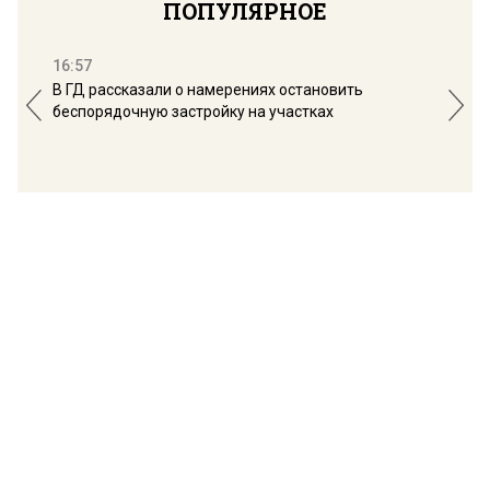
ПОПУЛЯРНОЕ
16:57
13:
В ГД рассказали о намерениях остановить
Соб
беспорядочную застройку на участках
пол